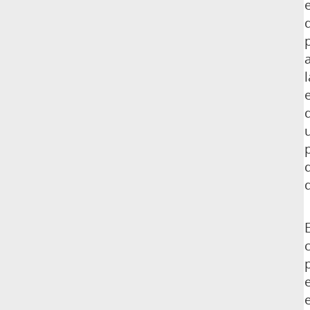
l
E
e