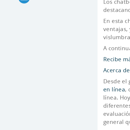
Los chatb
destacand
En esta c
ventajas,
vislumbra 
A continu
Recibe má
Acerca de
Desde el 
en línea
,
línea. Ho
diferente
evaluació
general q